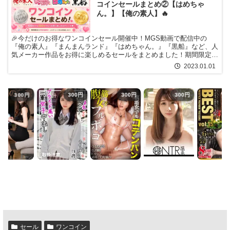
コインセールまとめ②【はめちゃ
ん。】【俺の素人】🔥
🎉今だけのお得なワンコインセール開催中！MGS動画で配信中の
『俺の素人』『まんまんランド』『はめちゃん。』『黒船』など、人
気メーカー作品をお得に楽しめるセールをまとめました！期間限定価
格の作品が多数ラインナップ🌟普段よりかなりお得な価格で購入でき
2023.01.01
る作品も多く、タイミング次第では人気シリーズや話題作が対象にな
っていることもあります。⏳セールは期間限定！作品の入れ替わりや
価格変更が行われる場合もあるため、気になる作品は早めのチェック
300円
300円
300円
300円
がおすすめです。今だけのお得なチャンスを、ぜひお見逃しなく！
セール
ワンコイン