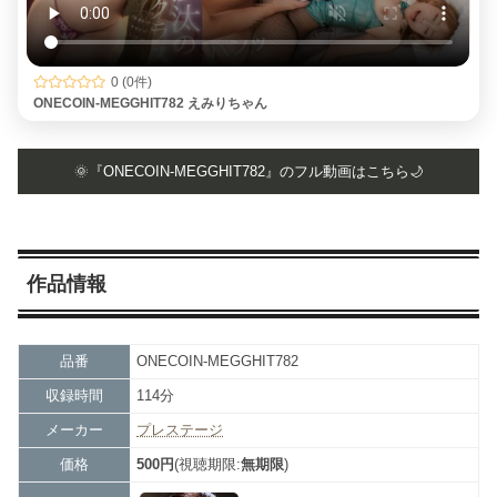
0 (0件)
ONECOIN-MEGGHIT782 えみりちゃん
🌞『ONECOIN-MEGGHIT782』のフル動画はこちら🌙
作品情報
品番
ONECOIN-MEGGHIT782
収録時間
114分
メーカー
プレステージ
価格
500円
(視聴期限:
無期限
)