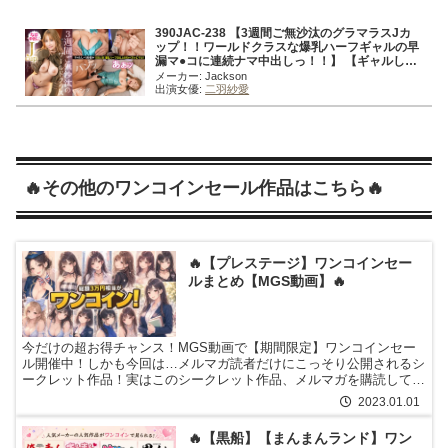
390JAC-238 【3週間ご無沙汰のグラマラスJカ
ップ！！ワールドクラスな爆乳ハーフギャルの早
漏マ●コに連続ナマ中出しっ！！】 【ギャルしべ
長者108人目 えみりちゃん】
メーカー: Jackson
出演女優:
二羽紗愛
🔥その他のワンコインセール作品はこちら🔥
🔥【プレステージ】ワンコインセー
ルまとめ【MGS動画】🔥
今だけの超お得チャンス！MGS動画で【期間限定】ワンコインセー
ル開催中！しかも今回は…メルマガ読者だけにこっそり公開されるシ
ークレット作品！実はこのシークレット作品、メルマガを購読してい
なくても 購入自体は可能ですが… 購入ページのURLは メルマガでし
2023.01.01
か手に入らない！つまり実質的に、“メルマガ読者限定”の超レアキャ
ンペーンです！開催期間はわずか！見逃すと二度と手に入らないか
🔥【黒船】【まんまんランド】ワン
も？気になる方は、ぜひこの機会にチェックしてみてください！