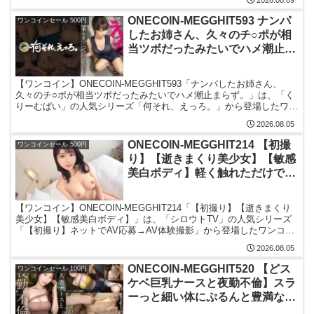
観の恋愛シチュエーションとして青春の延長線上のような距離感が描
かれています。幼馴染から恋人へと変化していく関係性を軸に、甘酸
ONECOIN-MEGGHIT593 ナンパ
ワンコインセール 500円
っぱい雰囲気の中で展開される構成が特徴です。ワンコイン価格で気
したお姉さん、久々のチ○ポが相
軽に楽しめる満足度の高い一本です。
当ツボだったみたいでハメ潮止ま
らず。散々噴き散らかして部屋中
ビショビショにしたあと、いやら
【ワンコイン】ONECOIN-MEGGHIT593「ナンパしたお姉さん、
しく喘ぎながら人生初の中出しま
久々のチ○ポが相当ツボだったみたいでハメ潮止まらず。」は、「く
で味わってもらいました、、、
りーむぱい」の人気シリーズ「何それ、えっろ。」から登場したワン
コインシリーズの注目作品です。雪代一鳳が出演し、上品なお姉さん
2026.08.05
らしい雰囲気と感情豊かなリアクションによる臨場感あるシチュエー
ション演出が魅力。リアル感を重視したハメ撮り風のストーリー展開
ONECOIN-MEGGHIT214 【初撮
ワンコインセール 500円
や、シリーズならではの没入感あるテンポの良い構成が見どころで、
り】【逝きまくり美少女】【敏感
ワンコイン価格で気軽に楽しめる満足度の高い一本です。
美白ボディ】軽く触れただけでカ
ラダをビクつかせて感じる敏感ボ
ディ少女が登場。瞳を潤ませなが
【ワンコイン】ONECOIN-MEGGHIT214「【初撮り】【逝きまくり
ら様々な体位で逝きまくる現役
美少女】【敏感美白ボディ】」は、「シロウトTV」の人気シリーズ
JDの姿は必見。 ネットでAV応募
「【初撮り】ネットでAV応募→AV体験撮影」から登場したワンコイ
ンシリーズの注目作品です。新井リマが出演し、初々しさを感じさせ
→AV体験撮影 1715
2026.08.05
る雰囲気と、感度の高いリアクションとのギャップが魅力。インタビ
ューから自然に展開していく“初撮り”シリーズ特有のリアル感や、緊
ONECOIN-MEGGHIT520 【どス
ワンコインセール 100円
張感のある距離感、素朴な表情の変化を楽しめる構成が見どころで
ケベ巨乳ナースと夜勤不倫】スラ
す。透明感あるルックスと美白スレンダーボディが印象的で、ワンコ
ーっと細い体にぷるんと豊満なお
イン価格でもしっかり満足感を味わえる一本となっています。
っぱい。文句のつけようがない