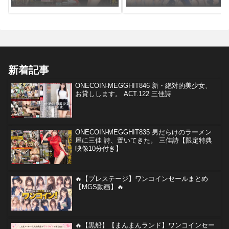
詩、置いてきた。 三佳詩【限
🔥
定特典映像10分付き】
新着記事
ONECOIN-MEGGHIT846 新・絶対的美少女、
お貸しします。 ACT.122 三佳詩
ONECOIN-MEGGHIT835 男だらけのラーメン
屋に三佳 詩、置いてきた。 三佳詩【限定特典
映像10分付き】
🔥【プレステージ】ワンコインセールまとめ
【MGS動画】🔥
🔥【黒船】【まんまんランド】ワンコインセー