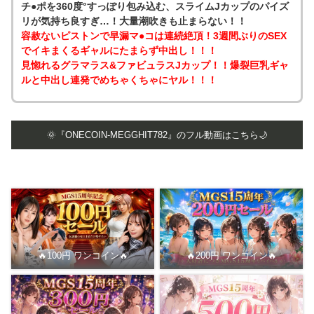
チ●ポを360度°すっぽり包み込む、スライムJカップのパイズ
リが気持ち良すぎ…！大量潮吹きも止まらない！！
容赦ないピストンで早漏マ●コは連続絶頂！3週間ぶりのSEX
でイキまくるギャルにたまらず中出し！！！
見惚れるグラマラス&ファビュラスJカップ！！爆裂巨乳ギャ
ルと中出し連発でめちゃくちゃにヤル！！！
🌞『ONECOIN-MEGGHIT782』のフル動画はこちら🌙
🔥100円 ワンコイン🔥
🔥200円 ワンコイン🔥