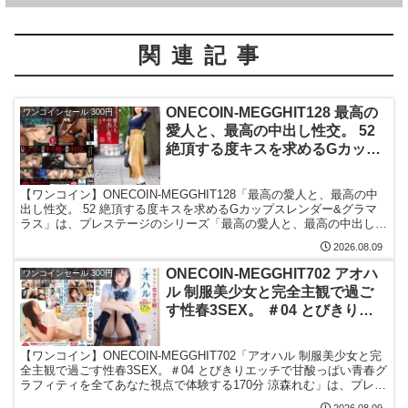
ろボディをくねらせ「イくッ！イっち
リ部屋で、連れ込みSEX隠し撮り 442
ゃうぅうう！」：case07
関連記事
ONECOIN-MEGGHIT128 最高の
ワンコインセール 300円
愛人と、最高の中出し性交。 52
絶頂する度キスを求めるGカップ
スレンダー&グラマラス
【ワンコイン】ONECOIN-MEGGHIT128「最高の愛人と、最高の中
出し性交。 52 絶頂する度キスを求めるGカップスレンダー&グラマ
ラス」は、プレステージのシリーズ「最高の愛人と、最高の中出し性
交。」の人気作品です。藤森里穂が出演し、スレンダーでグラマラス
2026.08.09
なスタイルと、大人の色気あふれる雰囲気の中で描かれる濃密な恋人
関係が魅力。ショッピングや水族館デートから始まる自然な流れと、
ONECOIN-MEGGHIT702 アオハ
ワンコインセール 300円
背徳感漂うシチュエーションがリアルな没入感を演出しており、シリ
ル 制服美少女と完全主観で過ご
ーズならではの上質な映像美と長時間収録によって見応え十分な内容
す性春3SEX。 ＃04 とびきりエ
に仕上がっています。ワンコイン価格で気軽に楽しめる満足度の高い
一本です。
ッチで甘酸っぱい青春グラフィテ
ィを全てあなた視点で体験する
【ワンコイン】ONECOIN-MEGGHIT702「アオハル 制服美少女と完
170分 涼森れむ 【MGSだけのお
全主観で過ごす性春3SEX。＃04 とびきりエッチで甘酸っぱい青春グ
まけ映像付き+20分】
ラフィティを全てあなた視点で体験する170分 涼森れむ」は、プレス
テージの「アオハル」シリーズ作品です。涼森れむが出演し、完全主
2026.08.09