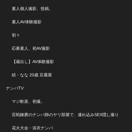
素人個人撮影、投稿。
素人AV体験撮影
初々
応募素人、初AV撮影
【蔵出し】AV体験撮影
続・なな 20歳 豆腐屋
ナンパTV
マジ軟派、初撮。
百戦錬磨のナンパ師のヤリ部屋で、連れ込みSEX隠し撮り
花火大会・浴衣ナンパ