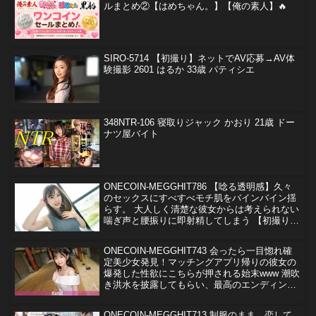
ルまとめ②【はめちゃん。】【俺の素人】🔥
SIRO-5714 【初撮り】ネットでAV応募→AV体
験撮影 2601 はるか 33歳 パティシエ
348NTR-106 寝取りジャック かおり 21歳 ドー
ナツ屋バイト
ONECOIN-MEGGHIT786 【唸る透明感】久々
のセックスにすべすべモチ肌をバインバイン揺
らす。 大人しく清楚な彼女からは考えられない
喘ぎ声と腰振りに即射精してしまう 【初撮り】
ネットでAV応募→AV体験撮影 2471
ONECOIN-MEGGHIT743 会ったら一目惚れ確
定美少女発見！マッチングアプリ帰りの彼女の
爆発した性欲にこちらが押される始末www 潮吹
き洪水を披露してもらい、最高のエンディング
を迎えた！ マジ軟派、初撮。 2251
ONECOIN-MEGGHIT713 制服のまま、恋して