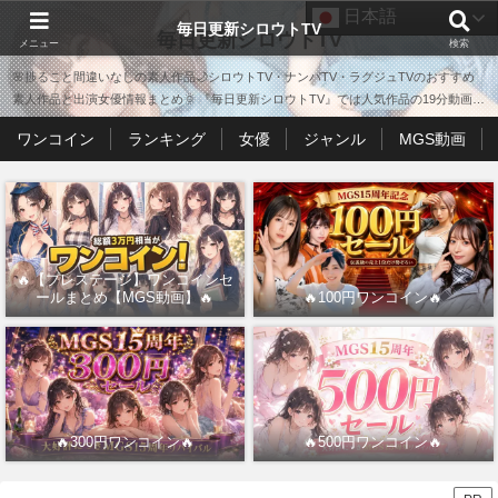
日本語
毎日更新シロウトTV
毎日更新シロウトTV
メニュー
検索
🌸捗ること間違いなしの素人作品🌙シロウトTV・ナンパTV・ラグジュTVのおすすめ
素人作品と出演女優情報まとめ🌞 『毎日更新シロウトTV』では人気作品の19分動画も
公開中🌟
ワンコイン
ランキング
女優
ジャンル
MGS動画
🔥【プレステージ】ワンコインセ
ールまとめ【MGS動画】🔥
🔥100円ワンコイン🔥
🔥300円ワンコイン🔥
🔥500円ワンコイン🔥