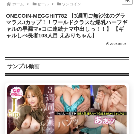
PR
ホーム
セール
ワンコイン
ONECOIN-MEGGHIT782 【3週間ご無沙汰のグラ
マラスJカップ！！ワールドクラスな爆乳ハーフギ
ャルの早漏マ●コに連続ナマ中出しっ！！】 【ギ
ャルしべ長者108人目 えみりちゃん】
2026.08.05
サンプル動画