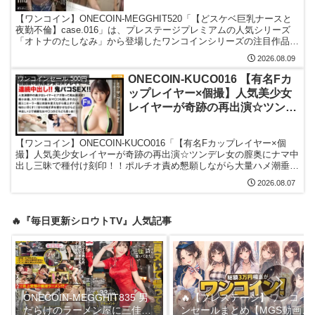
100点満点の美人妻。喉奥までぐ
【ワンコイン】ONECOIN-MEGGHIT520「【どスケベ巨乳ナースと
っぽり咥える献身的フェラ、男の
夜勤不倫】case.016」は、プレステージプレミアムの人気シリーズ
欲望をぜ～んぶ叶えてくれるご奉
「オトナのたしなみ」から登場したワンコインシリーズの注目作品で
す。あかね麗が出演し、大人の雰囲気漂うシチュエーションと魅力的
仕SEX！もちろん膣奥に生中出
2026.08.09
なキャラクター性が楽しめます。ストーリー性のある展開で没入感も
し。 case.016
あり、ワンコイン価格で気軽に楽しめる満足度の高い一本！
ONECOIN-KUCO016 【有名Fカ
ワンコインセール 500円
ップレイヤー×個撮】人気美少女
レイヤーが奇跡の再出演☆ツンデ
レ女の膣奥にナマ中出し三昧で種
付け刻印！！ポルチオ責め懇願し
【ワンコイン】ONECOIN-KUCO016「【有名Fカップレイヤー×個
ながら大量ハメ潮垂れ流してイキ
撮】人気美少女レイヤーが奇跡の再出演☆ツンデレ女の膣奥にナマ中
狂うｗｗｗ
出し三昧で種付け刻印！！ポルチオ責め懇願しながら大量ハメ潮垂れ
流してイキ狂うｗｗｗ」は、黒船の作品です。深田結梨が出演し、人
2026.08.07
気レイヤーとの個人撮影をテーマにした内容で、ツンデレなキャラク
ターと抜群のスタイルが魅力となっています。コスプレ要素や臨場感
のある展開を楽しめる見応えのある一本です。ワンコイン価格で気軽
🔥『毎日更新シロウトTV』人気記事
に楽しめる満足度の高い一本です。
ONECOIN-MEGGHIT835 男
🔥【プレステージ】ワンコイ
だらけのラーメン屋に三佳
ンセールまとめ【MGS動画】