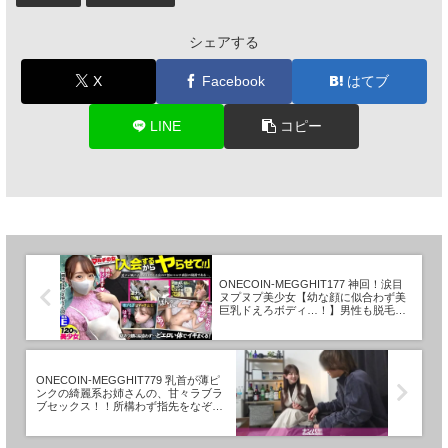
シェアする
X
Facebook
はてブ
LINE
コピー
ONECOIN-MEGGHIT177 神回！涙目
ヌプヌプ美少女【幼な顔に似合わず美
巨乳ドえろボディ…！】男性も脱毛し
た方がモテるし絶対稼げるよ？と勧め
てくるが…陥落ホテイン！華奢なカラ
ダを押さえつけ喉奥にデカチンをぶち
込む→うるうるのお目目で「もうやめ
てください…」が可愛すぎるッ！脱が
ONECOIN-MEGGHIT779 乳首が薄ピ
したら超桃色乳首！しかも脱毛マルチ
ンクの綺麗系お姉さんの、甘々ラブラ
のクセにマン毛あり！説得力ないけど
ブセックス！！所構わず指先をなぞる
エロいww非力なミニマムま●こから溢
だけで魚のように跳ねる敏感女子！！
れて止まない潮潮潮！！！ハメる度に
イチャイチャ甘々からのトロトロセッ
顔もま●こもトロトロに…ミニマムえ
クス最高！！ 百戦錬磨のナンパ師のヤ